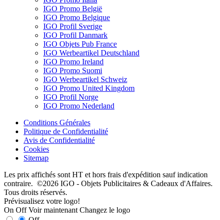
IGO Promo België
IGO Promo Belgique
IGO Profil Sverige
IGO Profil Danmark
IGO Objets Pub France
IGO Werbeartikel Deutschland
IGO Promo Ireland
IGO Promo Suomi
IGO Werbeartikel Schweiz
IGO Promo United Kingdom
IGO Profil Norge
IGO Promo Nederland
Conditions Générales
Politique de Confidentialité
Avis de Confidentialité
Cookies
Sitemap
Les prix affichés sont HT et hors frais d'expédition sauf indication
contraire. ©2026 IGO - Objets Publicitaires & Cadeaux d'Affaires.
Tous droits réservés.
Prévisualisez votre logo!
On
Off
Voir maintenant
Changez le logo
Off