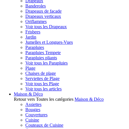
Drapeaux
Banderoles
Drapeaux de facade
Drapeaux verticaux
Oriflammes
Voir tous les Drapeaux
Frisbees
Jardin
Jumelles et Longues-Vues
Parapluies
Parapluies Tempete
Parapluies pliants
Voir tous les Parapluies
Plage
Chaises de plage
Serviettes de Plage
Voir tous les Plage
Voir tous les articles
Maison & Déco
Retour vers Toutes les catégories
Maison & Déco
Assiettes
Bougies
Couvertures
Cuisine
Couteaux de Cuisine