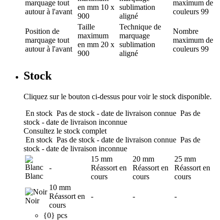
marquage
tout
maximum de
en mm
10 x
sublimation
autour à l'avant
couleurs
99
900
aligné
Taille
Technique de
Position de
Nombre
maximum
marquage
marquage
tout
maximum de
en mm
20 x
sublimation
autour à l'avant
couleurs
99
900
aligné
Stock
Cliquez sur le bouton ci-dessus pour voir le stock disponible.
En stock
Pas de stock - date de livraison connue
Pas de
stock - date de livraison inconnue
Consultez le stock complet
En stock
Pas de stock - date de livraison connue
Pas de
stock - date de livraison inconnue
15 mm
20 mm
25 mm
-
Réassort en
Réassort en
Réassort en
Blanc
cours
cours
cours
10 mm
Réassort en
-
-
-
Noir
cours
{0} pcs