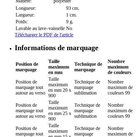
Matière:
polyester
Longueur:
93 cm.
Largueur:
1 cm.
Poids:
9 g.
Lavable au lave–vaisselle
No
Télécharger le PDF de l'article
Informations de marquage
Taille
Nombre
Position de
Technique de
maximum
maximum
marquage
marquage
en mm
de couleurs
Taille
Position de
Technique de
Nombre
maximum
marquage
tout
marquage
maximum de
en mm
20 x
autour au verso
sublimation
couleurs
99
900
Taille
Position de
Technique de
Nombre
maximum
marquage
tout
marquage
maximum de
en mm
25 x
autour au verso
sublimation
couleurs
99
900
Taille
Position de
Technique de
Nombre
maximum
marquage
tout
marquage
maximum de
en mm
15 x