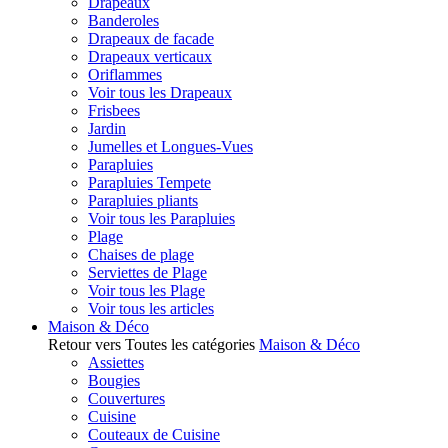
Drapeaux
Banderoles
Drapeaux de facade
Drapeaux verticaux
Oriflammes
Voir tous les Drapeaux
Frisbees
Jardin
Jumelles et Longues-Vues
Parapluies
Parapluies Tempete
Parapluies pliants
Voir tous les Parapluies
Plage
Chaises de plage
Serviettes de Plage
Voir tous les Plage
Voir tous les articles
Maison & Déco
Retour vers Toutes les catégories
Maison & Déco
Assiettes
Bougies
Couvertures
Cuisine
Couteaux de Cuisine