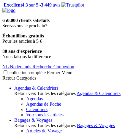
Excellent
4.3
sur 5 -
3.449
avis
650.000 clients satisfaits
Serez-vous le prochain?
Échantillons gratuits
Pour les articles à 5 €
80 ans d’expérience
Nous faisons la différence
NL
Nederlands
Recherche
Connexion
collection complète
Fermer
Menu
Retour
Catégories
Agendas & Calendriers
Retour vers Toutes les catégories
Agendas & Calendriers
Agendas
Agendas de Poche
Calendriers
Voir tous les articles
Bagages & Voyages
Retour vers Toutes les catégories
Bagages & Voyages
Articles de Voyage