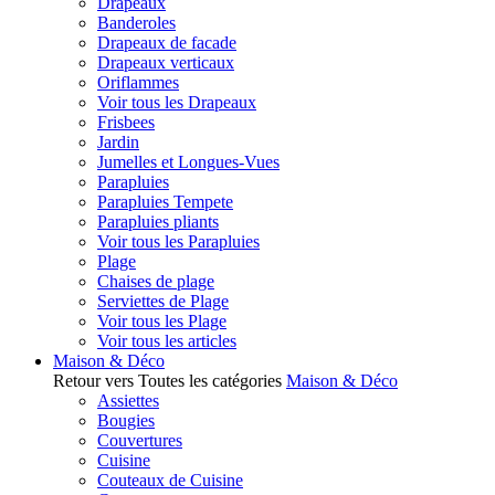
Drapeaux
Banderoles
Drapeaux de facade
Drapeaux verticaux
Oriflammes
Voir tous les Drapeaux
Frisbees
Jardin
Jumelles et Longues-Vues
Parapluies
Parapluies Tempete
Parapluies pliants
Voir tous les Parapluies
Plage
Chaises de plage
Serviettes de Plage
Voir tous les Plage
Voir tous les articles
Maison & Déco
Retour vers Toutes les catégories
Maison & Déco
Assiettes
Bougies
Couvertures
Cuisine
Couteaux de Cuisine