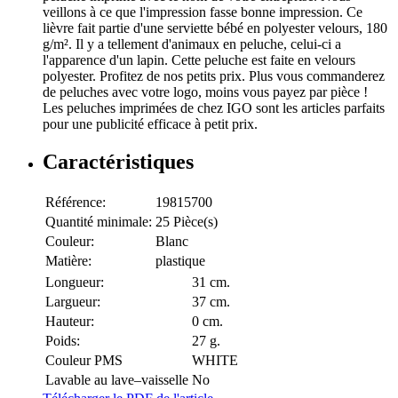
veillons à ce que l'impression fasse bonne impression. Ce
lièvre fait partie d'une serviette bébé en polyester velours, 180
g/m². Il y a tellement d'animaux en peluche, celui-ci a
l'apparence d'un lapin. Cette peluche est faite en velours
polyester. Profitez de nos petits prix. Plus vous commanderez
de peluches avec votre logo, moins vous payez par pièce !
Les peluches imprimées de chez IGO sont les articles parfaits
pour une publicité efficace à petit prix.
Caractéristiques
Référence:
19815700
Quantité minimale:
25 Pièce(s)
Couleur:
Blanc
Matière:
plastique
Longueur:
31 cm.
Largueur:
37 cm.
Hauteur:
0 cm.
Poids:
27 g.
Couleur PMS
WHITE
Lavable au lave–vaisselle
No