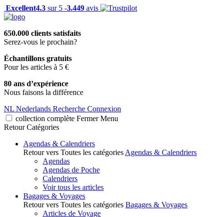
Excellent
4.3
sur 5 -
3.449
avis
650.000 clients satisfaits
Serez-vous le prochain?
Échantillons gratuits
Pour les articles à 5 €
80 ans d’expérience
Nous faisons la différence
NL
Nederlands
Recherche
Connexion
collection complète
Fermer
Menu
Retour
Catégories
Agendas & Calendriers
Retour vers Toutes les catégories
Agendas & Calendriers
Agendas
Agendas de Poche
Calendriers
Voir tous les articles
Bagages & Voyages
Retour vers Toutes les catégories
Bagages & Voyages
Articles de Voyage