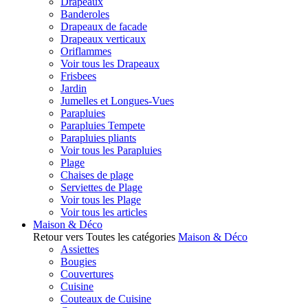
Drapeaux
Banderoles
Drapeaux de facade
Drapeaux verticaux
Oriflammes
Voir tous les Drapeaux
Frisbees
Jardin
Jumelles et Longues-Vues
Parapluies
Parapluies Tempete
Parapluies pliants
Voir tous les Parapluies
Plage
Chaises de plage
Serviettes de Plage
Voir tous les Plage
Voir tous les articles
Maison & Déco
Retour vers Toutes les catégories
Maison & Déco
Assiettes
Bougies
Couvertures
Cuisine
Couteaux de Cuisine