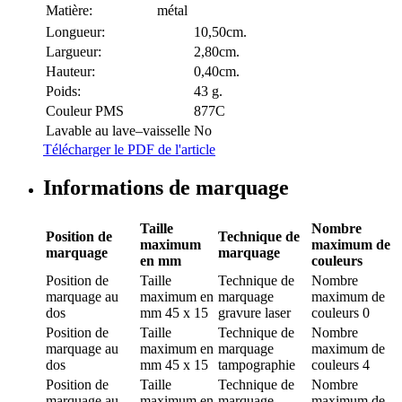
Matière:
métal
Longueur:
10,50cm.
Largueur:
2,80cm.
Hauteur:
0,40cm.
Poids:
43 g.
Couleur PMS
877C
Lavable au lave–vaisselle
No
Télécharger le PDF de l'article
Informations de marquage
Taille
Nombre
Position de
Technique de
maximum
maximum de
marquage
marquage
en mm
couleurs
Position de
Taille
Technique de
Nombre
marquage
au
maximum en
marquage
maximum de
dos
mm
45 x 15
gravure laser
couleurs
0
Position de
Taille
Technique de
Nombre
marquage
au
maximum en
marquage
maximum de
dos
mm
45 x 15
tampographie
couleurs
4
Position de
Taille
Technique de
Nombre
marquage
au
maximum en
marquage
maximum de