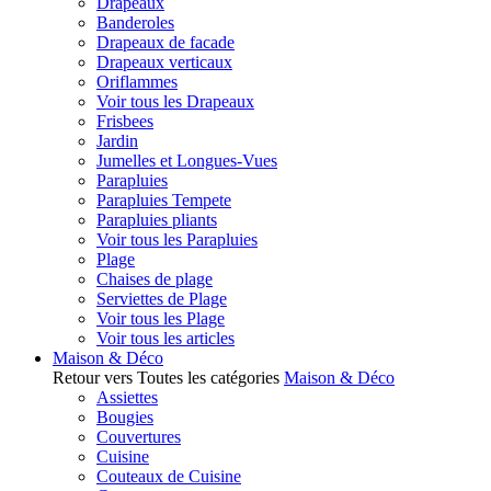
Drapeaux
Banderoles
Drapeaux de facade
Drapeaux verticaux
Oriflammes
Voir tous les Drapeaux
Frisbees
Jardin
Jumelles et Longues-Vues
Parapluies
Parapluies Tempete
Parapluies pliants
Voir tous les Parapluies
Plage
Chaises de plage
Serviettes de Plage
Voir tous les Plage
Voir tous les articles
Maison & Déco
Retour vers Toutes les catégories
Maison & Déco
Assiettes
Bougies
Couvertures
Cuisine
Couteaux de Cuisine