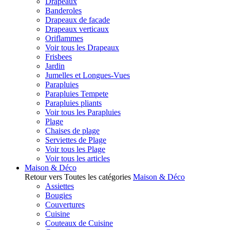
Drapeaux
Banderoles
Drapeaux de facade
Drapeaux verticaux
Oriflammes
Voir tous les Drapeaux
Frisbees
Jardin
Jumelles et Longues-Vues
Parapluies
Parapluies Tempete
Parapluies pliants
Voir tous les Parapluies
Plage
Chaises de plage
Serviettes de Plage
Voir tous les Plage
Voir tous les articles
Maison & Déco
Retour vers Toutes les catégories
Maison & Déco
Assiettes
Bougies
Couvertures
Cuisine
Couteaux de Cuisine