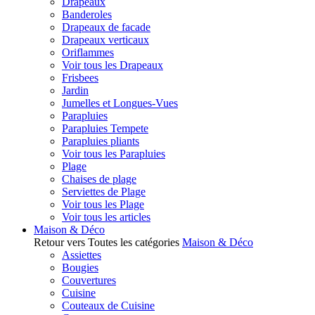
Drapeaux
Banderoles
Drapeaux de facade
Drapeaux verticaux
Oriflammes
Voir tous les Drapeaux
Frisbees
Jardin
Jumelles et Longues-Vues
Parapluies
Parapluies Tempete
Parapluies pliants
Voir tous les Parapluies
Plage
Chaises de plage
Serviettes de Plage
Voir tous les Plage
Voir tous les articles
Maison & Déco
Retour vers Toutes les catégories
Maison & Déco
Assiettes
Bougies
Couvertures
Cuisine
Couteaux de Cuisine