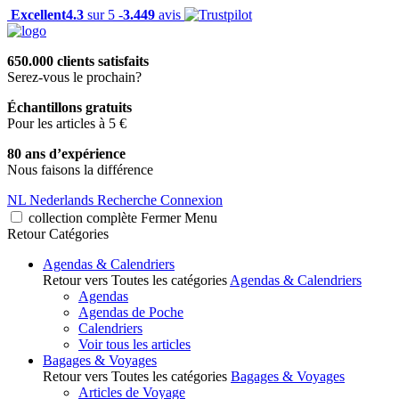
Excellent
4.3
sur 5 -
3.449
avis
650.000 clients satisfaits
Serez-vous le prochain?
Échantillons gratuits
Pour les articles à 5 €
80 ans d’expérience
Nous faisons la différence
NL
Nederlands
Recherche
Connexion
collection complète
Fermer
Menu
Retour
Catégories
Agendas & Calendriers
Retour vers Toutes les catégories
Agendas & Calendriers
Agendas
Agendas de Poche
Calendriers
Voir tous les articles
Bagages & Voyages
Retour vers Toutes les catégories
Bagages & Voyages
Articles de Voyage