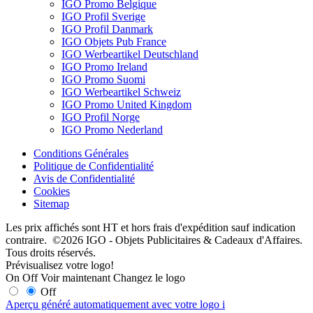
IGO Promo Belgique
IGO Profil Sverige
IGO Profil Danmark
IGO Objets Pub France
IGO Werbeartikel Deutschland
IGO Promo Ireland
IGO Promo Suomi
IGO Werbeartikel Schweiz
IGO Promo United Kingdom
IGO Profil Norge
IGO Promo Nederland
Conditions Générales
Politique de Confidentialité
Avis de Confidentialité
Cookies
Sitemap
Les prix affichés sont HT et hors frais d'expédition sauf indication
contraire. ©2026 IGO - Objets Publicitaires & Cadeaux d'Affaires.
Tous droits réservés.
Prévisualisez votre logo!
On
Off
Voir maintenant
Changez le logo
Off
Aperçu généré automatiquement avec votre logo
i