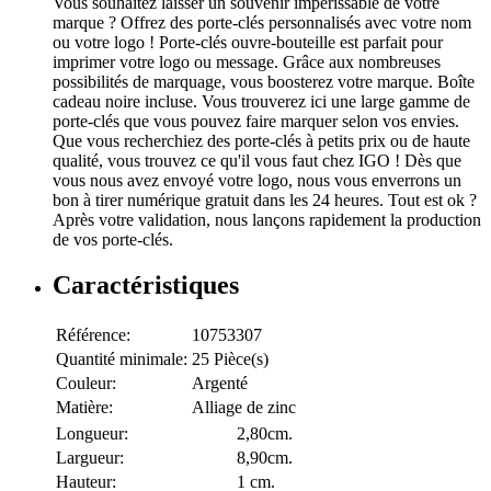
Vous souhaitez laisser un souvenir impérissable de votre
marque ? Offrez des porte-clés personnalisés avec votre nom
ou votre logo ! Porte-clés ouvre-bouteille est parfait pour
imprimer votre logo ou message. Grâce aux nombreuses
possibilités de marquage, vous boosterez votre marque. Boîte
cadeau noire incluse. Vous trouverez ici une large gamme de
porte-clés que vous pouvez faire marquer selon vos envies.
Que vous recherchiez des porte-clés à petits prix ou de haute
qualité, vous trouvez ce qu'il vous faut chez IGO ! Dès que
vous nous avez envoyé votre logo, nous vous enverrons un
bon à tirer numérique gratuit dans les 24 heures. Tout est ok ?
Après votre validation, nous lançons rapidement la production
de vos porte-clés.
Caractéristiques
Référence:
10753307
Quantité minimale:
25 Pièce(s)
Couleur:
Argenté
Matière:
Alliage de zinc
Longueur:
2,80cm.
Largueur:
8,90cm.
Hauteur:
1 cm.