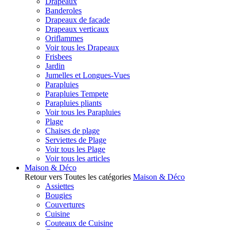
Drapeaux
Banderoles
Drapeaux de facade
Drapeaux verticaux
Oriflammes
Voir tous les Drapeaux
Frisbees
Jardin
Jumelles et Longues-Vues
Parapluies
Parapluies Tempete
Parapluies pliants
Voir tous les Parapluies
Plage
Chaises de plage
Serviettes de Plage
Voir tous les Plage
Voir tous les articles
Maison & Déco
Retour vers Toutes les catégories
Maison & Déco
Assiettes
Bougies
Couvertures
Cuisine
Couteaux de Cuisine