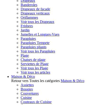
Drapeaux
Banderoles
Drapeaux de facade
Drapeaux verticaux
Oriflammes
Voir tous les Drapeaux
Frisbees
Jardin
Jumelles et Longues-Vues
Parapluies
Parapluies Tempete
Parapluies pliants
Voir tous les Parapluies
Plage
Chaises de plage
Serviettes de Plage
Voir tous les Plage
Voir tous les articles
Maison & Déco
Retour vers Toutes les catégories
Maison & Déco
Assiettes
Bougies
Couvertures
Cuisine
Couteaux de Cuisine