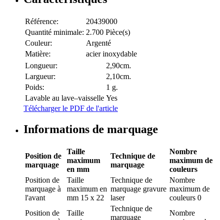
Référence:
20439000
Quantité minimale:
2.700 Pièce(s)
Couleur:
Argenté
Matière:
acier inoxydable
Longueur:
2,90cm.
Largueur:
2,10cm.
Poids:
1 g.
Lavable au lave–vaisselle
Yes
Télécharger le PDF de l'article
Informations de marquage
Taille
Nombre
Position de
Technique de
maximum
maximum de
marquage
marquage
en mm
couleurs
Position de
Taille
Technique de
Nombre
marquage
à
maximum en
marquage
gravure
maximum de
l'avant
mm
15 x 22
laser
couleurs
0
Technique de
Position de
Taille
Nombre
marquage