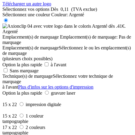
Télécharger un autre logo
Sélectionnez vos options
Dès
0,11
(TVA exclue)
Sélectionnez une couleur
Couleur:
Argenté
Argenté
Emplacement(s) de marquage
Emplacement(s) de marquage:
Pas de
marquage
Emplacement(s) de marquage
Sélectionnez le ou les emplacement(s)
de marquage
(plusieurs choix possibles)
Option la plus rapide
à l'avant
Sans marquage
Technique(s) de marquage
Sélectionnez votre technique de
marquage
à l'avant
Plus d'infos sur les options d'impression
Option la plus rapide
gravure laser
15 x 22
impression digitale
15 x 22
1 couleur
tampographie
17 x 22
2 couleurs
tampographie