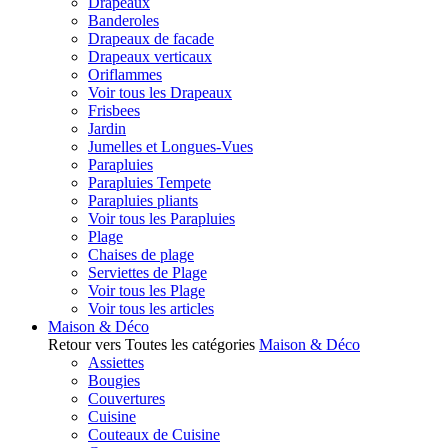
Drapeaux
Banderoles
Drapeaux de facade
Drapeaux verticaux
Oriflammes
Voir tous les Drapeaux
Frisbees
Jardin
Jumelles et Longues-Vues
Parapluies
Parapluies Tempete
Parapluies pliants
Voir tous les Parapluies
Plage
Chaises de plage
Serviettes de Plage
Voir tous les Plage
Voir tous les articles
Maison & Déco
Retour vers Toutes les catégories
Maison & Déco
Assiettes
Bougies
Couvertures
Cuisine
Couteaux de Cuisine