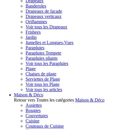
Drapeaux
Banderoles
Drapeaux de facade
Drapeaux verticaux
Oriflammes
Voir tous les Drapeaux
Frisbees
Jardin
Jumelles et Longues-Vues
Parapluies
Parapluies Tempete
Parapluies pliants
Voir tous les Parapluies
Plage
Chaises de plage
Serviettes de Plage
Voir tous les Plage
Voir tous les articles
Maison & Déco
Retour vers Toutes les catégories
Maison & Déco
Assiettes
Bougies
Couvertures
Cuisine
Couteaux de Cuisine