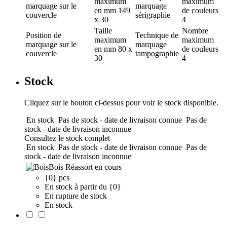
maximum
maximum
marquage
sur le
marquage
en mm
149
de couleurs
couvercle
sérigraphie
x 30
4
Taille
Nombre
Position de
Technique de
maximum
maximum
marquage
sur le
marquage
en mm
80 x
de couleurs
couvercle
tampographie
30
4
Stock
Cliquez sur le bouton ci-dessus pour voir le stock disponible.
En stock
Pas de stock - date de livraison connue
Pas de
stock - date de livraison inconnue
Consultez le stock complet
En stock
Pas de stock - date de livraison connue
Pas de
stock - date de livraison inconnue
Bois
Réassort en cours
{0} pcs
En stock à partir du {0}
En rupture de stock
En stock