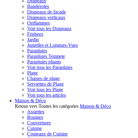
Drapeaux
Banderoles
Drapeaux de facade
Drapeaux verticaux
Oriflammes
Voir tous les Drapeaux
Frisbees
Jardin
Jumelles et Longues-Vues
Parapluies
Parapluies Tempete
Parapluies pliants
Voir tous les Parapluies
Plage
Chaises de plage
Serviettes de Plage
Voir tous les Plage
Voir tous les articles
Maison & Déco
Retour vers Toutes les catégories
Maison & Déco
Assiettes
Bougies
Couvertures
Cuisine
Couteaux de Cuisine