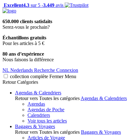
Excellent
4.3
sur 5 -
3.449
avis
650.000 clients satisfaits
Serez-vous le prochain?
Échantillons gratuits
Pour les articles à 5 €
80 ans d’expérience
Nous faisons la différence
NL
Nederlands
Recherche
Connexion
collection complète
Fermer
Menu
Retour
Catégories
Agendas & Calendriers
Retour vers Toutes les catégories
Agendas & Calendriers
Agendas
Agendas de Poche
Calendriers
Voir tous les articles
Bagages & Voyages
Retour vers Toutes les catégories
Bagages & Voyages
Articles de Voyage