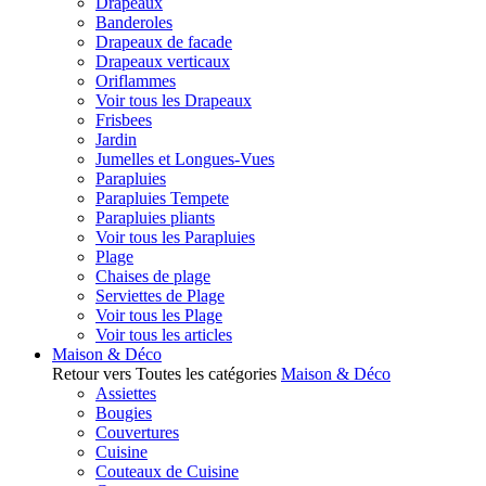
Drapeaux
Banderoles
Drapeaux de facade
Drapeaux verticaux
Oriflammes
Voir tous les Drapeaux
Frisbees
Jardin
Jumelles et Longues-Vues
Parapluies
Parapluies Tempete
Parapluies pliants
Voir tous les Parapluies
Plage
Chaises de plage
Serviettes de Plage
Voir tous les Plage
Voir tous les articles
Maison & Déco
Retour vers Toutes les catégories
Maison & Déco
Assiettes
Bougies
Couvertures
Cuisine
Couteaux de Cuisine