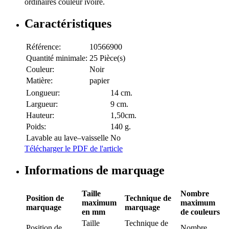
ordinaires couleur ivoire.
Caractéristiques
Référence:
10566900
Quantité minimale:
25 Pièce(s)
Couleur:
Noir
Matière:
papier
Longueur:
14 cm.
Largueur:
9 cm.
Hauteur:
1,50cm.
Poids:
140 g.
Lavable au lave–vaisselle
No
Télécharger le PDF de l'article
Informations de marquage
Taille
Nombre
Position de
Technique de
maximum
maximum
marquage
marquage
en mm
de couleurs
Taille
Technique de
Position de
Nombre