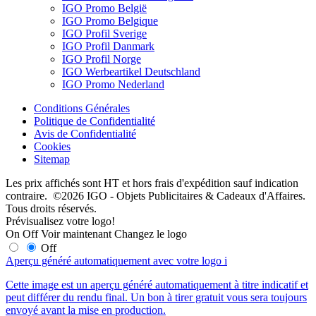
IGO Promo België
IGO Promo Belgique
IGO Profil Sverige
IGO Profil Danmark
IGO Profil Norge
IGO Werbeartikel Deutschland
IGO Promo Nederland
Conditions Générales
Politique de Confidentialité
Avis de Confidentialité
Cookies
Sitemap
Les prix affichés sont HT et hors frais d'expédition sauf indication
contraire. ©2026 IGO - Objets Publicitaires & Cadeaux d'Affaires.
Tous droits réservés.
Prévisualisez votre logo!
On
Off
Voir maintenant
Changez le logo
Off
Aperçu généré automatiquement avec votre logo
i
Cette image est un aperçu généré automatiquement à titre indicatif et
peut différer du rendu final. Un bon à tirer gratuit vous sera toujours
envoyé avant la mise en production.