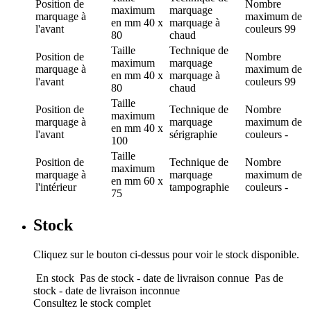
Position de
Nombre
maximum
marquage
marquage
à
maximum de
en mm
40 x
marquage à
l'avant
couleurs
99
80
chaud
Taille
Technique de
Position de
Nombre
maximum
marquage
marquage
à
maximum de
en mm
40 x
marquage à
l'avant
couleurs
99
80
chaud
Taille
Position de
Technique de
Nombre
maximum
marquage
à
marquage
maximum de
en mm
40 x
l'avant
sérigraphie
couleurs
-
100
Taille
Position de
Technique de
Nombre
maximum
marquage
à
marquage
maximum de
en mm
60 x
l'intérieur
tampographie
couleurs
-
75
Stock
Cliquez sur le bouton ci-dessus pour voir le stock disponible.
En stock
Pas de stock - date de livraison connue
Pas de
stock - date de livraison inconnue
Consultez le stock complet