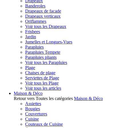
Drapeaux
Banderoles
Drapeaux de facade
Drapeaux verticaux
Oriflammes
Voir tous les Drapeaux
Frisbees
Jardin
Jumelles et Longues-Vues
Parapluies
Parapluies Tempete
Parapluies pliants
Voir tous les Parapluies
Plage
Chaises de plage
Serviettes de Plage
Voir tous les Plage
Voir tous les articles
Maison & Déco
Retour vers Toutes les catégories
Maison & Déco
Assiettes
Bougies
Couvertures
Cuisine
Couteaux de Cuisine