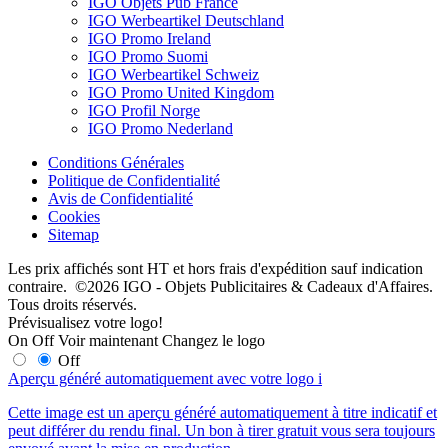
IGO Objets Pub France
IGO Werbeartikel Deutschland
IGO Promo Ireland
IGO Promo Suomi
IGO Werbeartikel Schweiz
IGO Promo United Kingdom
IGO Profil Norge
IGO Promo Nederland
Conditions Générales
Politique de Confidentialité
Avis de Confidentialité
Cookies
Sitemap
Les prix affichés sont HT et hors frais d'expédition sauf indication
contraire. ©2026 IGO - Objets Publicitaires & Cadeaux d'Affaires.
Tous droits réservés.
Prévisualisez votre logo!
On
Off
Voir maintenant
Changez le logo
Off
Aperçu généré automatiquement avec votre logo
i
Cette image est un aperçu généré automatiquement à titre indicatif et
peut différer du rendu final. Un bon à tirer gratuit vous sera toujours