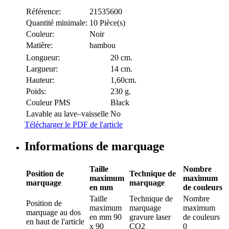
Référence:
21535600
Quantité minimale:
10 Pièce(s)
Couleur:
Noir
Matière:
bambou
Longueur:
20 cm.
Largueur:
14 cm.
Hauteur:
1,60cm.
Poids:
230 g.
Couleur PMS
Black
Lavable au lave–vaisselle
No
Télécharger le PDF de l'article
Informations de marquage
Taille
Nombre
Position de
Technique de
maximum
maximum
marquage
marquage
en mm
de couleurs
Taille
Technique de
Nombre
Position de
maximum
marquage
maximum
marquage
au dos
en mm
90
gravure laser
de couleurs
en haut de l'article
x 90
CO2
0