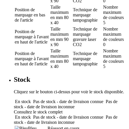
x 90
CO2
0
Taille
Nombre
Position de
Technique de
maximum
maximum
marquage
en bas
marquage
en mm
80
de couleurs
de l'article
tampographie
x 40
5
Taille
Technique de
Nombre
Position de
maximum
marquage
maximum
marquage
à l'avant
en mm
90
gravure laser
de couleurs
en haut de l'article
x 90
CO2
0
Taille
Nombre
Position de
Technique de
maximum
maximum
marquage
à l'avant
marquage
en mm
80
de couleurs
en haut de l'article
tampographie
x 40
5
Stock
Cliquez sur le bouton ci-dessus pour voir le stock disponible.
En stock
Pas de stock - date de livraison connue
Pas de
stock - date de livraison inconnue
Consultez le stock complet
En stock
Pas de stock - date de livraison connue
Pas de
stock - date de livraison inconnue
Bleu
Réassort en cours