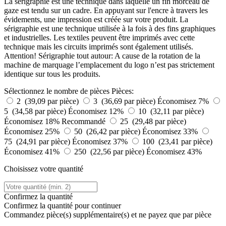
La sérigraphie est une technique dans laquelle un fin morceau de
gaze est tendu sur un cadre. En appuyant sur l'encre à travers les
évidements, une impression est créée sur votre produit. La
sérigraphie est une technique utilisée à la fois à des fins graphiques
et industrielles. Les textiles peuvent être imprimés avec cette
technique mais les circuits imprimés sont également utilisés.
Attention! Sérigraphie tout autour: A cause de la rotation de la
machine de marquage l’emplacement du logo n’est pas strictement
identique sur tous les produits.
Sélectionnez le nombre de pièces
Pièces:
2 (39,09 par pièce)
3 (36,69 par pièce)
Économisez 7%
5 (34,58 par pièce)
Économisez 12%
10 (32,11 par pièce)
Économisez 18%
Recommandé
25 (29,48 par pièce)
Économisez 25%
50 (26,42 par pièce)
Économisez 33%
75 (24,91 par pièce)
Économisez 37%
100 (23,41 par pièce)
Économisez 41%
250 (22,56 par pièce)
Économisez 43%
Choisissez votre quantité
Confirmez la quantité
Confirmez la quantité pour continuer
Commandez
pièce(s) supplémentaire(s) et ne payez que
par pièce