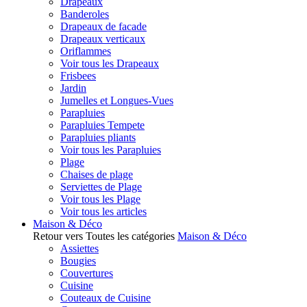
Drapeaux
Banderoles
Drapeaux de facade
Drapeaux verticaux
Oriflammes
Voir tous les Drapeaux
Frisbees
Jardin
Jumelles et Longues-Vues
Parapluies
Parapluies Tempete
Parapluies pliants
Voir tous les Parapluies
Plage
Chaises de plage
Serviettes de Plage
Voir tous les Plage
Voir tous les articles
Maison & Déco
Retour vers Toutes les catégories
Maison & Déco
Assiettes
Bougies
Couvertures
Cuisine
Couteaux de Cuisine