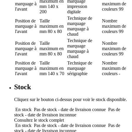
maximum en
marquage
marquage
à
maximum de
mm
140 x
impression
l'avant
couleurs
99
200
digitale
Technique de
Position de
Taille
Nombre
marquage
marquage
à
maximum en
maximum de
marquage à
l'avant
mm
80 x 80
couleurs
99
chaud
Technique de
Position de
Taille
Nombre
marquage
marquage
à
maximum en
maximum de
marquage à
l'avant
mm
80 x 80
couleurs
99
chaud
Position de
Taille
Technique de
Nombre
marquage
à
maximum en
marquage
maximum de
l'avant
mm
140 x 70
sérigraphie
couleurs
-
Stock
Cliquez sur le bouton ci-dessus pour voir le stock disponible.
En stock
Pas de stock - date de livraison connue
Pas de
stock - date de livraison inconnue
Consultez le stock complet
En stock
Pas de stock - date de livraison connue
Pas de
stock - date de livraison inconnue