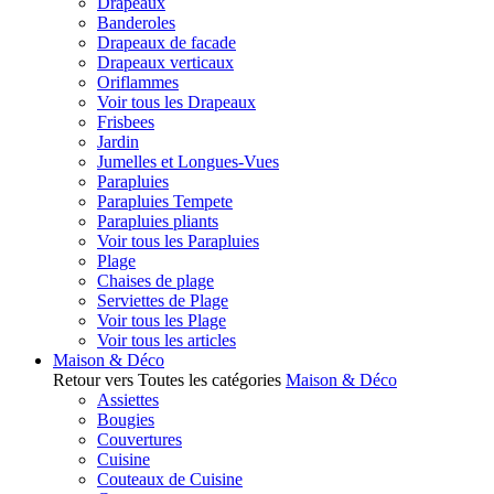
Drapeaux
Banderoles
Drapeaux de facade
Drapeaux verticaux
Oriflammes
Voir tous les Drapeaux
Frisbees
Jardin
Jumelles et Longues-Vues
Parapluies
Parapluies Tempete
Parapluies pliants
Voir tous les Parapluies
Plage
Chaises de plage
Serviettes de Plage
Voir tous les Plage
Voir tous les articles
Maison & Déco
Retour vers Toutes les catégories
Maison & Déco
Assiettes
Bougies
Couvertures
Cuisine
Couteaux de Cuisine