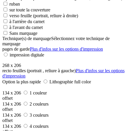
ruban
sur toute la couverture
verso feuille (portrait, reliure à droite)
à l'arrière du carnet
à l'avant du carnet
Sans marquage
Technique(s) de marquage
Sélectionnez votre technique de
marquage
pages de garde
Plus d'infos sur les options d'impression
impression digitale
268 x 206
recto feuilles (portrait , reliure à gauche)
Plus d'infos sur les options
d'impression
Option la plus rapide
Lithographie full color
134 x 206
1 couleur
offset
134 x 206
2 couleurs
offset
134 x 206
3 couleurs
offset
134 x 206
4 couleurs