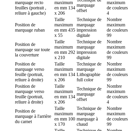
marquage
recto
maximum
maximum
marquage
feuilles (portrait ,
en mm
134
de couleurs
offset
reliure à gauche)
x 206
4
Taille
Technique de
Nombre
Position de
maximum
marquage
maximum
marquage
ruban
en mm
435
impression
de couleurs
x 55
digitale
99
Taille
Technique de
Nombre
Position de
maximum
marquage
maximum
marquage
sur toute
en mm
292
impression
de couleurs
la couverture
x 210
digitale
99
Position de
Taille
Technique de
Nombre
marquage
verso
maximum
marquage
maximum
feuille (portrait,
en mm
134
Lithographie
de couleurs
reliure à droite)
x 206
full color
99
Position de
Taille
Nombre
Technique de
marquage
verso
maximum
maximum
marquage
feuille (portrait,
en mm
134
de couleurs
offset
reliure à droite)
x 206
4
Taille
Technique de
Nombre
Position de
maximum
marquage
maximum
marquage
à l'arrière
en mm
100
marquage à
de couleurs
du carnet
x 170
chaud
99
Taille
Technique de
Nombre