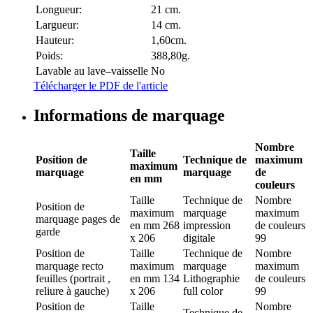
Longueur:
21 cm.
Largueur:
14 cm.
Hauteur:
1,60cm.
Poids:
388,80g.
Lavable au lave–vaisselle
No
Télécharger le PDF de l'article
Informations de marquage
Nombre
Taille
Position de
Technique de
maximum
maximum
marquage
marquage
de
en mm
couleurs
Taille
Technique de
Nombre
Position de
maximum
marquage
maximum
marquage
pages de
en mm
268
impression
de couleurs
garde
x 206
digitale
99
Position de
Taille
Technique de
Nombre
marquage
recto
maximum
marquage
maximum
feuilles (portrait ,
en mm
134
Lithographie
de couleurs
reliure à gauche)
x 206
full color
99
Position de
Taille
Nombre
Technique de