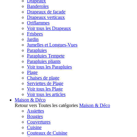
Drapeaux
Banderoles
Drapeaux de facade
Drapeaux verticaux
Oriflammes
Voir tous les Drapeaux
Frisbees
Jardin
Jumelles et Longues-Vues
Parapluies
Parapluies Tempete
Parapluies pliants
Voir tous les Parapluies
Plage
Chaises de plage
Serviettes de Plage
Voir tous les Plage
Voir tous les articles
Maison & Déco
Retour vers Toutes les catégories
Maison & Déco
Assiettes
Bougies
Couvertures
Cuisine
Couteaux de Cuisine