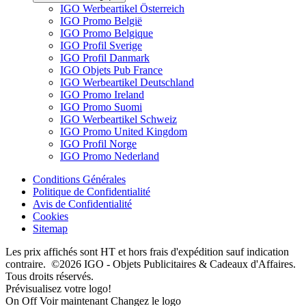
IGO Werbeartikel Österreich
IGO Promo België
IGO Promo Belgique
IGO Profil Sverige
IGO Profil Danmark
IGO Objets Pub France
IGO Werbeartikel Deutschland
IGO Promo Ireland
IGO Promo Suomi
IGO Werbeartikel Schweiz
IGO Promo United Kingdom
IGO Profil Norge
IGO Promo Nederland
Conditions Générales
Politique de Confidentialité
Avis de Confidentialité
Cookies
Sitemap
Les prix affichés sont HT et hors frais d'expédition sauf indication
contraire. ©2026 IGO - Objets Publicitaires & Cadeaux d'Affaires.
Tous droits réservés.
Prévisualisez votre logo!
On
Off
Voir maintenant
Changez le logo