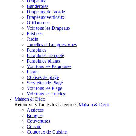
Drapeaux
Banderoles
Drapeaux de facade
Drapeaux verticaux
Oriflammes
Voir tous les Drapeaux
Frisbees
Jardin
Jumelles et Longues-Vues
Parapluies
Parapluies Tempete
Parapluies pliants
Voir tous les Parapluies
Plage
Chaises de plage
Serviettes de Plage
Voir tous les Plage
Voir tous les articles
Maison & Déco
Retour vers Toutes les catégories
Maison & Déco
Assiettes
Bougies
Couvertures
Cuisine
Couteaux de Cuisine