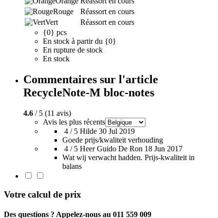
Orange
Réassort en cours
Rouge
Réassort en cours
Vert
Réassort en cours
{0} pcs
En stock à partir du {0}
En rupture de stock
En stock
Commentaires sur l'article
RecycleNote-M bloc-notes
4.6
/ 5 (11 avis)
Avis les plus récents
4 / 5
Hilde
30 Jul 2019
Goede prijs/kwaliteit verhouding
4 / 5
Heer Guido De Ron
18 Jun 2017
Wat wij verwacht hadden. Prijs-kwaliteit in
balans
Votre calcul de prix
Des questions ? Appelez-nous au 011 559 009