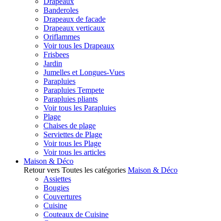
Drapeaux
Banderoles
Drapeaux de facade
Drapeaux verticaux
Oriflammes
Voir tous les Drapeaux
Frisbees
Jardin
Jumelles et Longues-Vues
Parapluies
Parapluies Tempete
Parapluies pliants
Voir tous les Parapluies
Plage
Chaises de plage
Serviettes de Plage
Voir tous les Plage
Voir tous les articles
Maison & Déco
Retour vers Toutes les catégories
Maison & Déco
Assiettes
Bougies
Couvertures
Cuisine
Couteaux de Cuisine