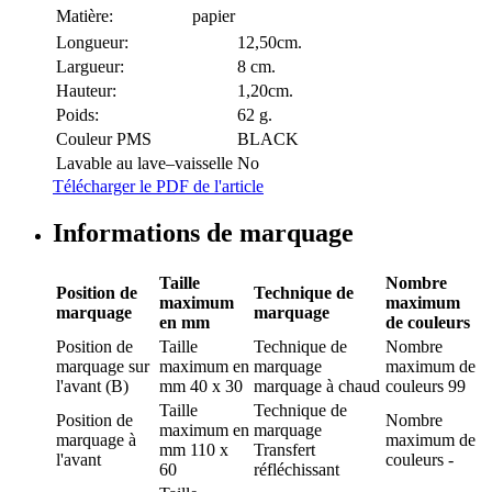
Matière:
papier
Longueur:
12,50cm.
Largueur:
8 cm.
Hauteur:
1,20cm.
Poids:
62 g.
Couleur PMS
BLACK
Lavable au lave–vaisselle
No
Télécharger le PDF de l'article
Informations de marquage
Taille
Nombre
Position de
Technique de
maximum
maximum
marquage
marquage
en mm
de couleurs
Position de
Taille
Technique de
Nombre
marquage
sur
maximum en
marquage
maximum de
l'avant (B)
mm
40 x 30
marquage à chaud
couleurs
99
Taille
Technique de
Position de
Nombre
maximum en
marquage
marquage
à
maximum de
mm
110 x
Transfert
l'avant
couleurs
-
60
réfléchissant