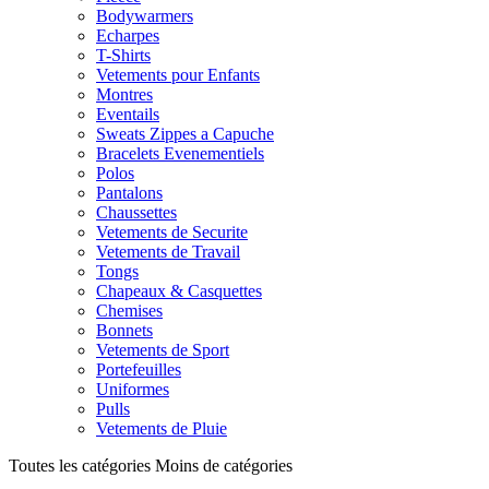
Bodywarmers
Echarpes
T-Shirts
Vetements pour Enfants
Montres
Eventails
Sweats Zippes a Capuche
Bracelets Evenementiels
Polos
Pantalons
Chaussettes
Vetements de Securite
Vetements de Travail
Tongs
Chapeaux & Casquettes
Chemises
Bonnets
Vetements de Sport
Portefeuilles
Uniformes
Pulls
Vetements de Pluie
Toutes les catégories
Moins de catégories