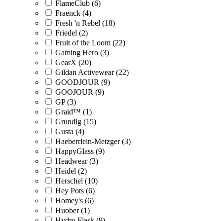
FlameClub (6)
Fraenck (4)
Fresh 'n Rebel (18)
Friedel (2)
Fruit of the Loom (22)
Gaming Hero (3)
GearX (20)
Gildan Activewear (22)
GOODJOUR (9)
GOOJOUR (9)
GP (3)
Graid™ (1)
Grundig (15)
Gusta (4)
Haeberrlein-Metzger (3)
HappyGlass (9)
Headwear (3)
Heidel (2)
Herschel (10)
Hey Pots (6)
Homey's (6)
Huober (1)
Hydro Flask (9)