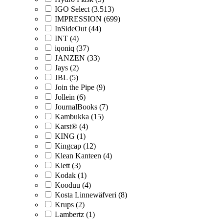
IGO Select (3.513)
IMPRESSION (699)
InSideOut (44)
INT (4)
iqoniq (37)
JANZEN (33)
Jays (2)
JBL (5)
Join the Pipe (9)
Jollein (6)
JournalBooks (7)
Kambukka (15)
Karst® (4)
KING (1)
Kingcap (12)
Klean Kanteen (4)
Klett (3)
Kodak (1)
Kooduu (4)
Kosta Linnewäfveri (8)
Krups (2)
Lambertz (1)