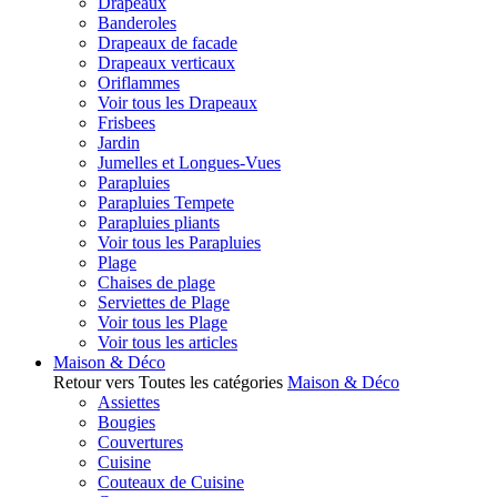
Drapeaux
Banderoles
Drapeaux de facade
Drapeaux verticaux
Oriflammes
Voir tous les Drapeaux
Frisbees
Jardin
Jumelles et Longues-Vues
Parapluies
Parapluies Tempete
Parapluies pliants
Voir tous les Parapluies
Plage
Chaises de plage
Serviettes de Plage
Voir tous les Plage
Voir tous les articles
Maison & Déco
Retour vers Toutes les catégories
Maison & Déco
Assiettes
Bougies
Couvertures
Cuisine
Couteaux de Cuisine