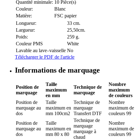
Quantité minimale:
10 Pièce(s)
Couleur:
Blanc
Matière:
FSC papier
Longueur:
33 cm.
Largueur:
25,50cm.
Poids:
259 g.
Couleur PMS
White
Lavable au lave–vaisselle
No
Télécharger le PDF de l'article
Informations de marquage
Taille
Nombre
Position de
Technique de
maximum
maximum
marquage
marquage
en mm
de couleurs
Position de
Taille
Technique de
Nombre
marquage
au
maximum en
marquage
maximum de
dos
mm
100cm2
Transfert DTF
couleurs
99
Technique de
Position de
Taille
Nombre
marquage
marquage
au
maximum en
maximum de
marquage à
dos
mm
80 x 80
couleurs
99
chaud