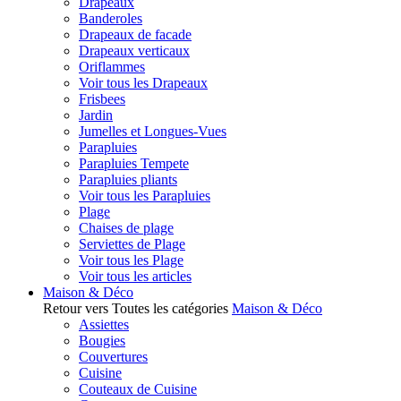
Drapeaux
Banderoles
Drapeaux de facade
Drapeaux verticaux
Oriflammes
Voir tous les Drapeaux
Frisbees
Jardin
Jumelles et Longues-Vues
Parapluies
Parapluies Tempete
Parapluies pliants
Voir tous les Parapluies
Plage
Chaises de plage
Serviettes de Plage
Voir tous les Plage
Voir tous les articles
Maison & Déco
Retour vers Toutes les catégories
Maison & Déco
Assiettes
Bougies
Couvertures
Cuisine
Couteaux de Cuisine