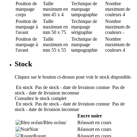
Position de
Taille
Technique de
Nombre
marquage
maximum en
marquage
maximum de
corps
mm
45 x 4
tampographie
couleurs
4
Position de
Taille
Technique de
Nombre
marquage
à
maximum en
marquage
maximum de
l'avant
mm
50 x 75
sérigraphie
couleurs
-
Position de
Taille
Technique de
Nombre
marquage
à
maximum en
marquage
maximum de
l'avant
mm
55 x 55
tampographie
couleurs
4
Stock
Cliquez sur le bouton ci-dessus pour voir le stock disponible.
En stock
Pas de stock - date de livraison connue
Pas de
stock - date de livraison inconnue
Consultez le stock complet
En stock
Pas de stock - date de livraison connue
Pas de
stock - date de livraison inconnue
Encre noire
Bleu océan/
Réassort en cours
Noir
Réassort en cours
Rouge
Réassort en cours