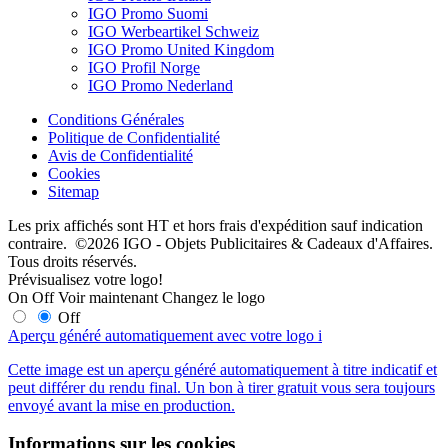
IGO Promo Suomi
IGO Werbeartikel Schweiz
IGO Promo United Kingdom
IGO Profil Norge
IGO Promo Nederland
Conditions Générales
Politique de Confidentialité
Avis de Confidentialité
Cookies
Sitemap
Les prix affichés sont HT et hors frais d'expédition sauf indication
contraire. ©2026 IGO - Objets Publicitaires & Cadeaux d'Affaires.
Tous droits réservés.
Prévisualisez votre logo!
On
Off
Voir maintenant
Changez le logo
Off
Aperçu généré automatiquement avec votre logo
i
Cette image est un aperçu généré automatiquement à titre indicatif et
peut différer du rendu final. Un bon à tirer gratuit vous sera toujours
envoyé avant la mise en production.
Informations sur les cookies