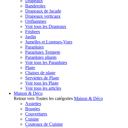
Drapeaux
Banderoles
Drapeaux de facade
Drapeaux verticaux
Oriflammes
Voir tous les Drapeaux
Frisbees
Jardin
Jumelles et Longues-Vues
Parapluies
Parapluies Tempete
Parapluies pliants
Voir tous les Parapluies
Plage
Chaises de plage
Serviettes de Plage
Voir tous les Plage
Voir tous les articles
Maison & Déco
Retour vers Toutes les catégories
Maison & Déco
Assiettes
Bougies
Couvertures
Cuisine
Couteaux de Cuisine