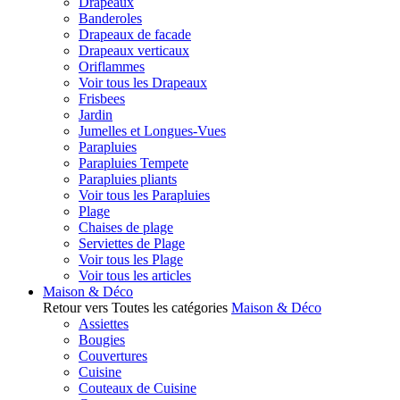
Drapeaux
Banderoles
Drapeaux de facade
Drapeaux verticaux
Oriflammes
Voir tous les Drapeaux
Frisbees
Jardin
Jumelles et Longues-Vues
Parapluies
Parapluies Tempete
Parapluies pliants
Voir tous les Parapluies
Plage
Chaises de plage
Serviettes de Plage
Voir tous les Plage
Voir tous les articles
Maison & Déco
Retour vers Toutes les catégories
Maison & Déco
Assiettes
Bougies
Couvertures
Cuisine
Couteaux de Cuisine