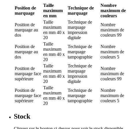
Taille
Nombre
Position de
Technique de
maximum
maximum de
marquage
marquage
en mm
couleurs
Taille
Technique de
Position de
Nombre
maximum
marquage
marquage
au
maximum de
en mm
40 x
impression
dos
couleurs
99
20
digitale
Taille
Position de
Technique de
Nombre
maximum
marquage
au
marquage
maximum de
en mm
40 x
dos
tampographie
couleurs
5
20
Taille
Technique de
Position de
Nombre
maximum
marquage
marquage
face
maximum de
en mm
40 x
impression
supérieure
couleurs
99
20
digitale
Taille
Position de
Technique de
Nombre
maximum
marquage
face
marquage
maximum de
en mm
40 x
supérieure
tampographie
couleurs
5
20
Stock
Cliquez sur le bouton ci-dessus pour voir le stock disponible.