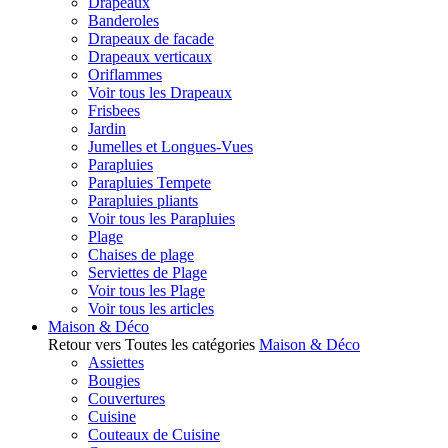
Drapeaux
Banderoles
Drapeaux de facade
Drapeaux verticaux
Oriflammes
Voir tous les Drapeaux
Frisbees
Jardin
Jumelles et Longues-Vues
Parapluies
Parapluies Tempete
Parapluies pliants
Voir tous les Parapluies
Plage
Chaises de plage
Serviettes de Plage
Voir tous les Plage
Voir tous les articles
Maison & Déco
Retour vers Toutes les catégories
Maison & Déco
Assiettes
Bougies
Couvertures
Cuisine
Couteaux de Cuisine