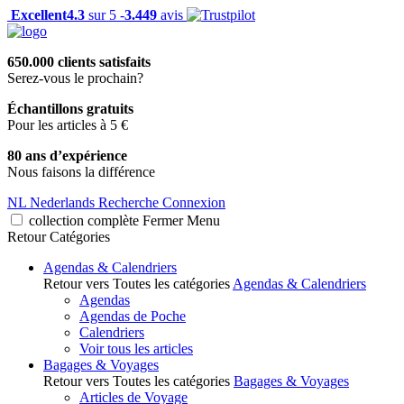
Excellent
4.3
sur 5 -
3.449
avis
650.000 clients satisfaits
Serez-vous le prochain?
Échantillons gratuits
Pour les articles à 5 €
80 ans d’expérience
Nous faisons la différence
NL
Nederlands
Recherche
Connexion
collection complète
Fermer
Menu
Retour
Catégories
Agendas & Calendriers
Retour vers Toutes les catégories
Agendas & Calendriers
Agendas
Agendas de Poche
Calendriers
Voir tous les articles
Bagages & Voyages
Retour vers Toutes les catégories
Bagages & Voyages
Articles de Voyage