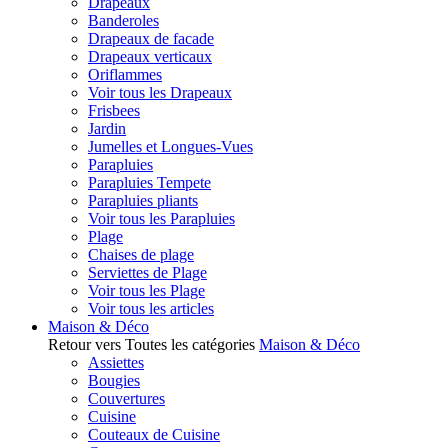
Drapeaux
Banderoles
Drapeaux de facade
Drapeaux verticaux
Oriflammes
Voir tous les Drapeaux
Frisbees
Jardin
Jumelles et Longues-Vues
Parapluies
Parapluies Tempete
Parapluies pliants
Voir tous les Parapluies
Plage
Chaises de plage
Serviettes de Plage
Voir tous les Plage
Voir tous les articles
Maison & Déco
Retour vers Toutes les catégories
Maison & Déco
Assiettes
Bougies
Couvertures
Cuisine
Couteaux de Cuisine