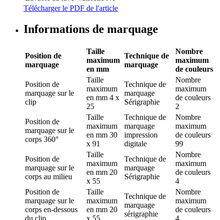
Télécharger le PDF de l'article
Informations de marquage
Taille
Nombre
Position de
Technique de
maximum
maximum
marquage
marquage
en mm
de couleurs
Taille
Nombre
Position de
Technique de
maximum
maximum
marquage
sur le
marquage
en mm
4 x
de couleurs
clip
Sérigraphie
25
2
Taille
Technique de
Nombre
Position de
maximum
marquage
maximum
marquage
sur le
en mm
30
impression
de couleurs
corps 360°
x 91
digitale
99
Taille
Nombre
Position de
Technique de
maximum
maximum
marquage
sur le
marquage
en mm
20
de couleurs
corps au milieu
Sérigraphie
x 55
4
Position de
Taille
Nombre
Technique de
marquage
sur le
maximum
maximum
marquage
corps en-dessous
en mm
20
de couleurs
sérigraphie
du clip
x 55
4