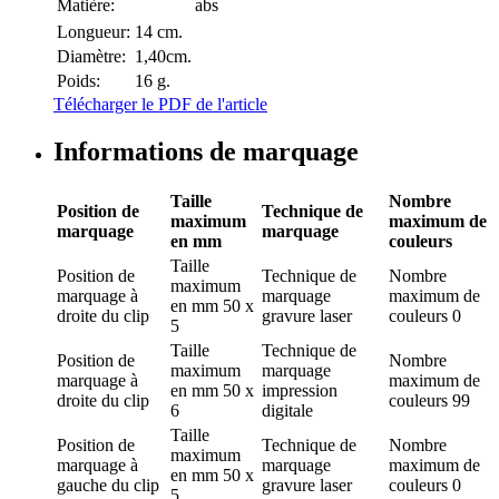
Matière:
abs
Longueur:
14 cm.
Diamètre:
1,40cm.
Poids:
16 g.
Télécharger le PDF de l'article
Informations de marquage
Taille
Nombre
Position de
Technique de
maximum
maximum de
marquage
marquage
en mm
couleurs
Taille
Position de
Technique de
Nombre
maximum
marquage
à
marquage
maximum de
en mm
50 x
droite du clip
gravure laser
couleurs
0
5
Taille
Technique de
Position de
Nombre
maximum
marquage
marquage
à
maximum de
en mm
50 x
impression
droite du clip
couleurs
99
6
digitale
Taille
Position de
Technique de
Nombre
maximum
marquage
à
marquage
maximum de
en mm
50 x
gauche du clip
gravure laser
couleurs
0
5