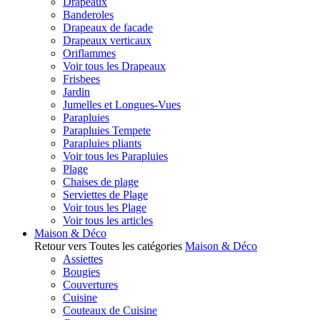
Drapeaux
Banderoles
Drapeaux de facade
Drapeaux verticaux
Oriflammes
Voir tous les Drapeaux
Frisbees
Jardin
Jumelles et Longues-Vues
Parapluies
Parapluies Tempete
Parapluies pliants
Voir tous les Parapluies
Plage
Chaises de plage
Serviettes de Plage
Voir tous les Plage
Voir tous les articles
Maison & Déco
Retour vers Toutes les catégories
Maison & Déco
Assiettes
Bougies
Couvertures
Cuisine
Couteaux de Cuisine