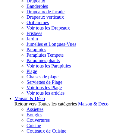
Drapeaux
Banderoles
Drapeaux de facade
Drapeaux verticaux
Oriflammes
Voir tous les Drapeaux
Frisbees
Jardin
Jumelles et Longues-Vues
Parapluies
Parapluies Tempete
Parapluies pliants
Voir tous les Parapluies
Plage
Chaises de plage
Serviettes de Plage
Voir tous les Plage
Voir tous les articles
Maison & Déco
Retour vers Toutes les catégories
Maison & Déco
Assiettes
Bougies
Couvertures
Cuisine
Couteaux de Cuisine