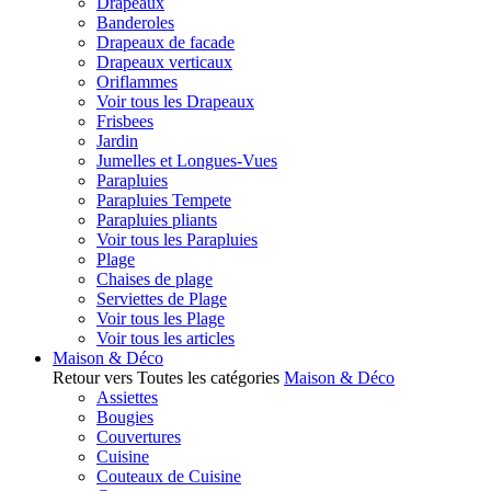
Drapeaux
Banderoles
Drapeaux de facade
Drapeaux verticaux
Oriflammes
Voir tous les Drapeaux
Frisbees
Jardin
Jumelles et Longues-Vues
Parapluies
Parapluies Tempete
Parapluies pliants
Voir tous les Parapluies
Plage
Chaises de plage
Serviettes de Plage
Voir tous les Plage
Voir tous les articles
Maison & Déco
Retour vers Toutes les catégories
Maison & Déco
Assiettes
Bougies
Couvertures
Cuisine
Couteaux de Cuisine