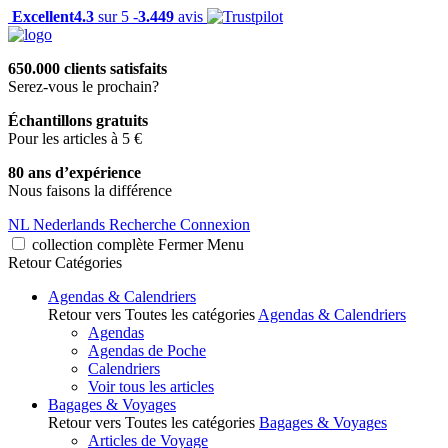
Excellent
4.3
sur 5 -
3.449
avis
650.000 clients satisfaits
Serez-vous le prochain?
Échantillons gratuits
Pour les articles à 5 €
80 ans d’expérience
Nous faisons la différence
NL
Nederlands
Recherche
Connexion
collection complète
Fermer
Menu
Retour
Catégories
Agendas & Calendriers
Retour vers Toutes les catégories
Agendas & Calendriers
Agendas
Agendas de Poche
Calendriers
Voir tous les articles
Bagages & Voyages
Retour vers Toutes les catégories
Bagages & Voyages
Articles de Voyage