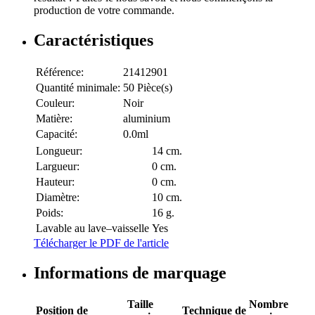
production de votre commande.
Caractéristiques
Référence:
21412901
Quantité minimale:
50 Pièce(s)
Couleur:
Noir
Matière:
aluminium
Capacité:
0.0ml
Longueur:
14 cm.
Largueur:
0 cm.
Hauteur:
0 cm.
Diamètre:
10 cm.
Poids:
16 g.
Lavable au lave–vaisselle
Yes
Télécharger le PDF de l'article
Informations de marquage
Taille
Nombre
Position de
Technique de