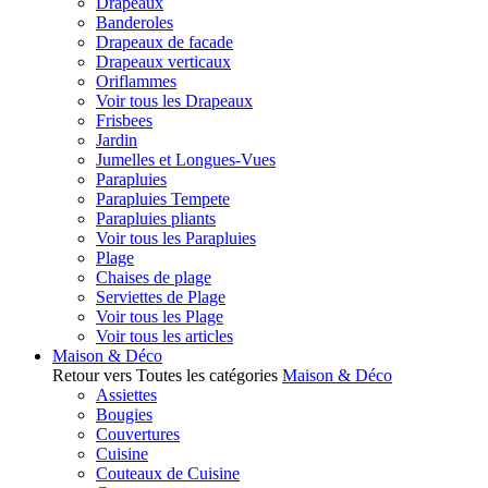
Drapeaux
Banderoles
Drapeaux de facade
Drapeaux verticaux
Oriflammes
Voir tous les Drapeaux
Frisbees
Jardin
Jumelles et Longues-Vues
Parapluies
Parapluies Tempete
Parapluies pliants
Voir tous les Parapluies
Plage
Chaises de plage
Serviettes de Plage
Voir tous les Plage
Voir tous les articles
Maison & Déco
Retour vers Toutes les catégories
Maison & Déco
Assiettes
Bougies
Couvertures
Cuisine
Couteaux de Cuisine