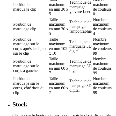
Technique de
Position de
maximum
maximum
marquage
marquage
clip
en mm
30 x
de couleurs
gravure laser
5
0
Taille
Nombre
Technique de
Position de
maximum
maximum
marquage
marquage
clip
en mm
30 x
de couleurs
tampographie
5
4
Position de
Taille
Nombre
Technique de
marquage
sur le
maximum
maximum
marquage
3D
corps après le clip et
en mm
105
de couleurs
digital
sur le clip
x 10
99
Taille
Nombre
Position de
Technique de
maximum
maximum
marquage
sur le
marquage
3D
en mm
60 x
de couleurs
corps à gauche
digital
7
99
Position de
Taille
Nombre
Technique de
marquage
sur le
maximum
maximum
marquage
3D
corps, côté droit du
en mm
60 x
de couleurs
digital
clip
7
99
Stock
Cliquez sur le bouton ci-dessus pour voir le stock disponible.