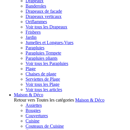
Drapeaux
Banderoles
Drapeaux de facade
Drapeaux verticaux
Oriflammes
Voir tous les Drapeaux
Frisbees
Jardin
Jumelles et Longues-Vues
Parapluies
Parapluies Tempete
Parapluies pliants
Voir tous les Parapluies
Plage
Chaises de plage
Serviettes de Plage
Voir tous les Plage
Voir tous les articles
Maison & Déco
Retour vers Toutes les catégories
Maison & Déco
Assiettes
Bougies
Couvertures
Cuisine
Couteaux de Cuisine