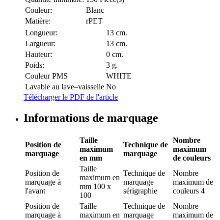
Couleur:
Blanc
Matière:
rPET
Longueur:
13 cm.
Largueur:
13 cm.
Hauteur:
0 cm.
Poids:
3 g.
Couleur PMS
WHITE
Lavable au lave–vaisselle
No
Télécharger le PDF de l'article
Informations de marquage
Taille
Nombre
Position de
Technique de
maximum
maximum
marquage
marquage
en mm
de couleurs
Taille
Position de
Technique de
Nombre
maximum en
marquage
à
marquage
maximum de
mm
100 x
l'avant
sérigraphie
couleurs
4
100
Position de
Taille
Technique de
Nombre
marquage
à
maximum en
marquage
maximum de