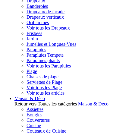
Drapeaux
Banderoles
Drapeaux de facade
Drapeaux verticaux
Oriflammes
Voir tous les Drapeaux
Frisbees
Jardin
Jumelles et Longues-Vues
Parapluies
Parapluies Tempete
Parapluies pliants
Voir tous les Parapluies
Plage
Chaises de plage
Serviettes de Plage
Voir tous les Plage
Voir tous les articles
Maison & Déco
Retour vers Toutes les catégories
Maison & Déco
Assiettes
Bougies
Couvertures
Cuisine
Couteaux de Cuisine