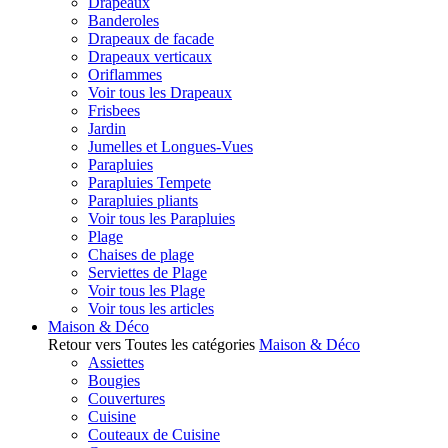
Drapeaux
Banderoles
Drapeaux de facade
Drapeaux verticaux
Oriflammes
Voir tous les Drapeaux
Frisbees
Jardin
Jumelles et Longues-Vues
Parapluies
Parapluies Tempete
Parapluies pliants
Voir tous les Parapluies
Plage
Chaises de plage
Serviettes de Plage
Voir tous les Plage
Voir tous les articles
Maison & Déco
Retour vers Toutes les catégories
Maison & Déco
Assiettes
Bougies
Couvertures
Cuisine
Couteaux de Cuisine