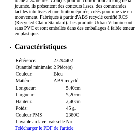
totale à 24 heures. Conçus pour un confort tout au long de la
journée, ils présentent des contours lisses, des commandes
tactiles intuitives et une finition épurée, créés pour une vie en
mouvement. Fabriqués à partir d'ABS recyclé certifié RCS
(Recycled Claim Standard). Les produits Urban Vitamin sont
sans PVC et sont emballés dans des emballages à faible teneur
en plastique.
Caractéristiques
Référence:
27294402
Quantité minimale:
2 Pièce(s)
Couleur:
Bleu
Matière:
ABS recyclé
Longueur:
5,40cm.
Largueur:
5,20cm.
Hauteur:
2,40cm.
Poids:
45 g.
Couleur PMS
2380C
Lavable au lave–vaisselle
No
Télécharger le PDF de l'article