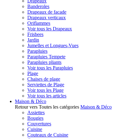
Drapeaux
Banderoles
Drapeaux de facade
Drapeaux verticaux
Oriflammes
Voir tous les Drapeaux
Frisbees
Jardin
Jumelles et Longues-Vues
Parapluies
Parapluies Tempete
Parapluies pliants
Voir tous les Parapluies
Plage
Chaises de plage
Serviettes de Plage
Voir tous les Plage
Voir tous les articles
Maison & Déco
Retour vers Toutes les catégories
Maison & Déco
Assiettes
Bougies
Couvertures
Cuisine
Couteaux de Cuisine