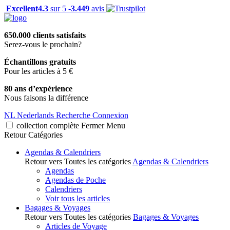
Excellent
4.3
sur 5 -
3.449
avis
650.000 clients satisfaits
Serez-vous le prochain?
Échantillons gratuits
Pour les articles à 5 €
80 ans d’expérience
Nous faisons la différence
NL
Nederlands
Recherche
Connexion
collection complète
Fermer
Menu
Retour
Catégories
Agendas & Calendriers
Retour vers Toutes les catégories
Agendas & Calendriers
Agendas
Agendas de Poche
Calendriers
Voir tous les articles
Bagages & Voyages
Retour vers Toutes les catégories
Bagages & Voyages
Articles de Voyage