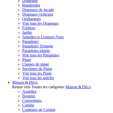
Drapeaux
Banderoles
Drapeaux de facade
Drapeaux verticaux
Oriflammes
Voir tous les Drapeaux
Frisbees
Jardin
Jumelles et Longues-Vues
Parapluies
Parapluies Tempete
Parapluies pliants
Voir tous les Parapluies
Plage
Chaises de plage
Serviettes de Plage
Voir tous les Plage
Voir tous les articles
Maison & Déco
Retour vers Toutes les catégories
Maison & Déco
Assiettes
Bougies
Couvertures
Cuisine
Couteaux de Cuisine