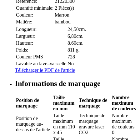
Référence:
21220300
Quantité minimale:
2 Pièce(s)
Couleur:
Marron
Matière:
bambou
Longueur:
24,50cm.
Largueur:
6,80cm.
Hauteur:
8,60cm.
Poids:
811 g.
Couleur PMS
728
Lavable au lave–vaisselle
No
Télécharger le PDF de l'article
Informations de marquage
Taille
Nombre
Position de
Technique de
maximum
maximum
marquage
marquage
en mm
de couleurs
Taille
Technique de
Nombre
Position de
maximum
marquage
maximum
marquage
au-
en mm
110
gravure laser
de couleurs
dessus de l'article
x 45
CO2
0
Taille
Nombre