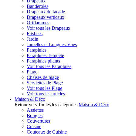
Drapeaux
Banderoles
Drapeaux de facade
Drapeaux verticaux
Oriflammes
Voir tous les Drapeaux
Frisbees
Jardin
Jumelles et Longues-Vues
Parapluies
Parapluies Tempete
Parapluies pliants
Voir tous les Parapluies
Plage
Chaises de plage
Serviettes de Plage
Voir tous les Plage
Voir tous les articles
Maison & Déco
Retour vers Toutes les catégories
Maison & Déco
Assiettes
Bougies
Couvertures
Cuisine
Couteaux de Cuisine