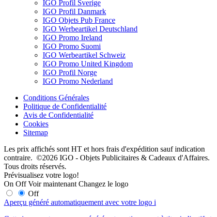
IGO Profil Sverige
IGO Profil Danmark
IGO Objets Pub France
IGO Werbeartikel Deutschland
IGO Promo Ireland
IGO Promo Suomi
IGO Werbeartikel Schweiz
IGO Promo United Kingdom
IGO Profil Norge
IGO Promo Nederland
Conditions Générales
Politique de Confidentialité
Avis de Confidentialité
Cookies
Sitemap
Les prix affichés sont HT et hors frais d'expédition sauf indication
contraire. ©2026 IGO - Objets Publicitaires & Cadeaux d'Affaires.
Tous droits réservés.
Prévisualisez votre logo!
On
Off
Voir maintenant
Changez le logo
Off
Aperçu généré automatiquement avec votre logo
i