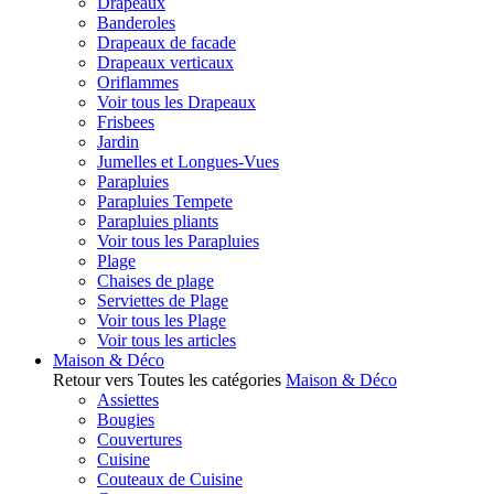
Drapeaux
Banderoles
Drapeaux de facade
Drapeaux verticaux
Oriflammes
Voir tous les Drapeaux
Frisbees
Jardin
Jumelles et Longues-Vues
Parapluies
Parapluies Tempete
Parapluies pliants
Voir tous les Parapluies
Plage
Chaises de plage
Serviettes de Plage
Voir tous les Plage
Voir tous les articles
Maison & Déco
Retour vers Toutes les catégories
Maison & Déco
Assiettes
Bougies
Couvertures
Cuisine
Couteaux de Cuisine