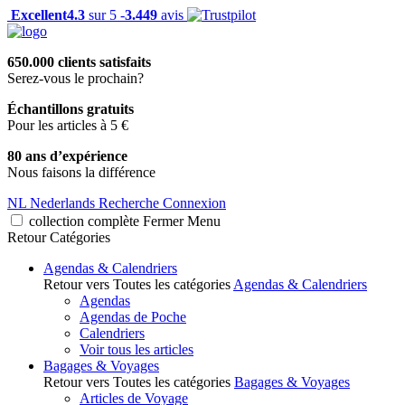
Excellent
4.3
sur 5 -
3.449
avis
650.000 clients satisfaits
Serez-vous le prochain?
Échantillons gratuits
Pour les articles à 5 €
80 ans d’expérience
Nous faisons la différence
NL
Nederlands
Recherche
Connexion
collection complète
Fermer
Menu
Retour
Catégories
Agendas & Calendriers
Retour vers Toutes les catégories
Agendas & Calendriers
Agendas
Agendas de Poche
Calendriers
Voir tous les articles
Bagages & Voyages
Retour vers Toutes les catégories
Bagages & Voyages
Articles de Voyage