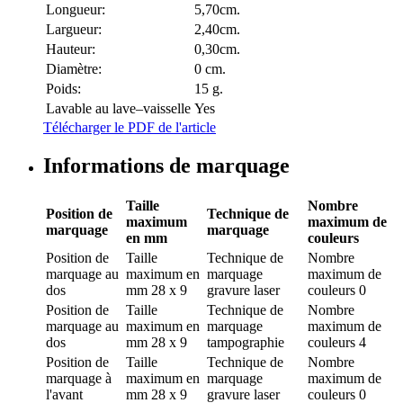
Longueur:
5,70cm.
Largueur:
2,40cm.
Hauteur:
0,30cm.
Diamètre:
0 cm.
Poids:
15 g.
Lavable au lave–vaisselle
Yes
Télécharger le PDF de l'article
Informations de marquage
Taille
Nombre
Position de
Technique de
maximum
maximum de
marquage
marquage
en mm
couleurs
Position de
Taille
Technique de
Nombre
marquage
au
maximum en
marquage
maximum de
dos
mm
28 x 9
gravure laser
couleurs
0
Position de
Taille
Technique de
Nombre
marquage
au
maximum en
marquage
maximum de
dos
mm
28 x 9
tampographie
couleurs
4
Position de
Taille
Technique de
Nombre
marquage
à
maximum en
marquage
maximum de
l'avant
mm
28 x 9
gravure laser
couleurs
0