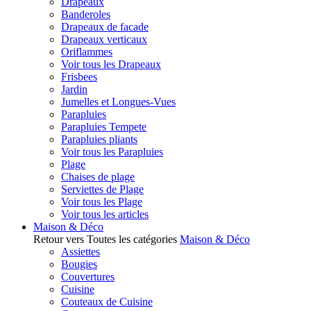
Drapeaux
Banderoles
Drapeaux de facade
Drapeaux verticaux
Oriflammes
Voir tous les Drapeaux
Frisbees
Jardin
Jumelles et Longues-Vues
Parapluies
Parapluies Tempete
Parapluies pliants
Voir tous les Parapluies
Plage
Chaises de plage
Serviettes de Plage
Voir tous les Plage
Voir tous les articles
Maison & Déco
Retour vers Toutes les catégories
Maison & Déco
Assiettes
Bougies
Couvertures
Cuisine
Couteaux de Cuisine