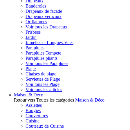
Drapeaux
Banderoles
Drapeaux de facade
Drapeaux verticaux
Oriflammes
Voir tous les Drapeaux
Frisbees
Jardin
Jumelles et Longues-Vues
Parapluies
Parapluies Tempete
Parapluies pliants
Voir tous les Parapluies
Plage
Chaises de plage
Serviettes de Plage
Voir tous les Plage
Voir tous les articles
Maison & Déco
Retour vers Toutes les catégories
Maison & Déco
Assiettes
Bougies
Couvertures
Cuisine
Couteaux de Cuisine