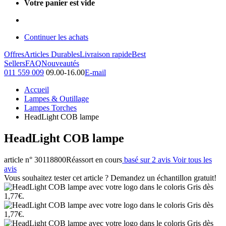
Votre panier est vide
Continuer les achats
Offres
Articles Durables
Livraison rapide
Best
Sellers
FAQ
Nouveautés
011 559 009
09.00-16.00
E-mail
Accueil
Lampes & Outillage
Lampes Torches
HeadLight COB lampe
HeadLight COB lampe
article n° 30118800
Réassort en cours
basé sur 2 avis
Voir tous les
avis
Vous souhaitez tester cet article ? Demandez un échantillon gratuit!