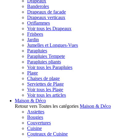
Drapeaux
Banderoles
Drapeaux de facade
Drapeaux verticaux
Oriflammes
Voir tous les Drapeaux
Frisbees
Jardin
Jumelles et Longues-Vues
Parapluies
Parapluies Tempete
Parapluies pliants
Voir tous les Parapluies
Plage
Chaises de plage
Serviettes de Plage
Voir tous les Plage
Voir tous les articles
Maison & Déco
Retour vers Toutes les catégories
Maison & Déco
Assiettes
Bougies
Couvertures
Cuisine
Couteaux de Cuisine