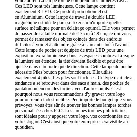
vont adorer. La lampe torche comprend des lumières LED.
Ces LED sont très lumineuses. Cette lampe contient
exactement 3 LED. Ce produit promotionnel est
en Aluminium. Cette lampe de travail à double LED
magnétique est idéale pour se fixer sur n'importe quelle
surface métallique pour un éclairage optimal. Elle vous permet
de passer de sa taille normale de 17 cm à 58 cm, ce qui vous
permet de ramasser des objets coincés dans des endroits
difficiles à voir et à atteindre grâce à l'aimant situé à l'avant.
Cette lampe de poche est équipée de trois LED pour une
exposition extra lumineuse dans les espaces sombres. Lorsque
la lumière est étendue, la tête devient flexible et peut être
ajustée dans n'importe quelle direction. Cette lampe de poche
nécessite Piles bouton pour fonctionner. Elle utilise
exactement 4 piles. Les piles sont incluses. Ce type d'article a
tendance à se retrouver dans des sacs à main, des poches de
pantalon ou encore des tiroirs avec d'autres outils. C'est
pourquoi nous vous recommandons d'y graver votre logo
pour un rendu indestructible. Peu importe le budget que vous
prévoyez, vous êtes sûr de trouver les bonnes lampes torches
personnalisées chez IGO. Les lampes torches publicitaires
sont idéales pour y apposer votre logo, vos coordonnées ou
votre slogan. C'est ainsi que votre entreprise sera visible au
quotidien.