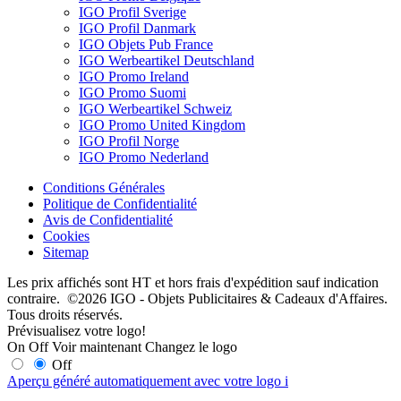
IGO Profil Sverige
IGO Profil Danmark
IGO Objets Pub France
IGO Werbeartikel Deutschland
IGO Promo Ireland
IGO Promo Suomi
IGO Werbeartikel Schweiz
IGO Promo United Kingdom
IGO Profil Norge
IGO Promo Nederland
Conditions Générales
Politique de Confidentialité
Avis de Confidentialité
Cookies
Sitemap
Les prix affichés sont HT et hors frais d'expédition sauf indication
contraire. ©2026 IGO - Objets Publicitaires & Cadeaux d'Affaires.
Tous droits réservés.
Prévisualisez votre logo!
On
Off
Voir maintenant
Changez le logo
Off
Aperçu généré automatiquement avec votre logo
i