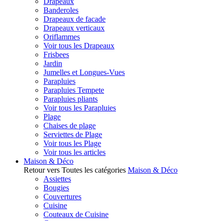
Drapeaux
Banderoles
Drapeaux de facade
Drapeaux verticaux
Oriflammes
Voir tous les Drapeaux
Frisbees
Jardin
Jumelles et Longues-Vues
Parapluies
Parapluies Tempete
Parapluies pliants
Voir tous les Parapluies
Plage
Chaises de plage
Serviettes de Plage
Voir tous les Plage
Voir tous les articles
Maison & Déco
Retour vers Toutes les catégories
Maison & Déco
Assiettes
Bougies
Couvertures
Cuisine
Couteaux de Cuisine