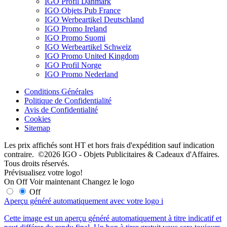
IGO Profil Danmark
IGO Objets Pub France
IGO Werbeartikel Deutschland
IGO Promo Ireland
IGO Promo Suomi
IGO Werbeartikel Schweiz
IGO Promo United Kingdom
IGO Profil Norge
IGO Promo Nederland
Conditions Générales
Politique de Confidentialité
Avis de Confidentialité
Cookies
Sitemap
Les prix affichés sont HT et hors frais d'expédition sauf indication
contraire. ©2026 IGO - Objets Publicitaires & Cadeaux d'Affaires.
Tous droits réservés.
Prévisualisez votre logo!
On
Off
Voir maintenant
Changez le logo
Off
Aperçu généré automatiquement avec votre logo
i
Cette image est un aperçu généré automatiquement à titre indicatif et