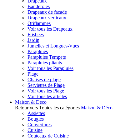
Drapeaux
Banderoles
Drapeaux de facade
Drapeaux verticaux
Oriflammes
Voir tous les Drapeaux
Frisbees
Jardin
Jumelles et Longues-Vues
Parapluies
Parapluies Tempete
Parapluies pliants
Voir tous les Parapluies
Plage
Chaises de plage
Serviettes de Plage
Voir tous les Plage
Voir tous les articles
Maison & Déco
Retour vers Toutes les catégories
Maison & Déco
Assiettes
Bougies
Couvertures
Cuisine
Couteaux de Cuisine