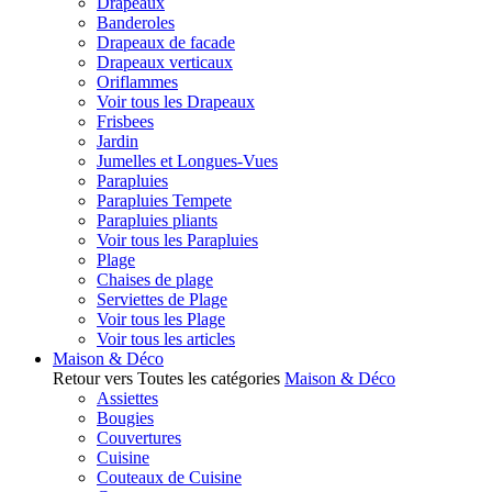
Drapeaux
Banderoles
Drapeaux de facade
Drapeaux verticaux
Oriflammes
Voir tous les Drapeaux
Frisbees
Jardin
Jumelles et Longues-Vues
Parapluies
Parapluies Tempete
Parapluies pliants
Voir tous les Parapluies
Plage
Chaises de plage
Serviettes de Plage
Voir tous les Plage
Voir tous les articles
Maison & Déco
Retour vers Toutes les catégories
Maison & Déco
Assiettes
Bougies
Couvertures
Cuisine
Couteaux de Cuisine