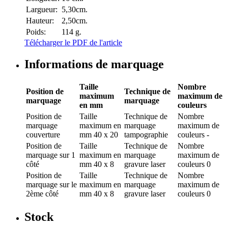
Largueur:
5,30cm.
Hauteur:
2,50cm.
Poids:
114 g.
Télécharger le PDF de l'article
Informations de marquage
Taille
Nombre
Position de
Technique de
maximum
maximum de
marquage
marquage
en mm
couleurs
Position de
Taille
Technique de
Nombre
marquage
maximum en
marquage
maximum de
couverture
mm
40 x 20
tampographie
couleurs
-
Position de
Taille
Technique de
Nombre
marquage
sur 1
maximum en
marquage
maximum de
côté
mm
40 x 8
gravure laser
couleurs
0
Position de
Taille
Technique de
Nombre
marquage
sur le
maximum en
marquage
maximum de
2ème côté
mm
40 x 8
gravure laser
couleurs
0
Stock