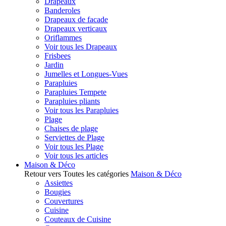
Drapeaux
Banderoles
Drapeaux de facade
Drapeaux verticaux
Oriflammes
Voir tous les Drapeaux
Frisbees
Jardin
Jumelles et Longues-Vues
Parapluies
Parapluies Tempete
Parapluies pliants
Voir tous les Parapluies
Plage
Chaises de plage
Serviettes de Plage
Voir tous les Plage
Voir tous les articles
Maison & Déco
Retour vers Toutes les catégories
Maison & Déco
Assiettes
Bougies
Couvertures
Cuisine
Couteaux de Cuisine