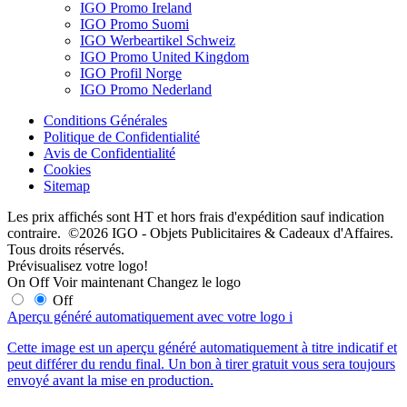
IGO Promo Ireland
IGO Promo Suomi
IGO Werbeartikel Schweiz
IGO Promo United Kingdom
IGO Profil Norge
IGO Promo Nederland
Conditions Générales
Politique de Confidentialité
Avis de Confidentialité
Cookies
Sitemap
Les prix affichés sont HT et hors frais d'expédition sauf indication
contraire. ©2026 IGO - Objets Publicitaires & Cadeaux d'Affaires.
Tous droits réservés.
Prévisualisez votre logo!
On
Off
Voir maintenant
Changez le logo
Off
Aperçu généré automatiquement avec votre logo
i
Cette image est un aperçu généré automatiquement à titre indicatif et
peut différer du rendu final. Un bon à tirer gratuit vous sera toujours
envoyé avant la mise en production.