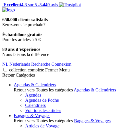
Excellent
4.3
sur 5 -
3.449
avis
650.000 clients satisfaits
Serez-vous le prochain?
Échantillons gratuits
Pour les articles à 5 €
80 ans d’expérience
Nous faisons la différence
NL
Nederlands
Recherche
Connexion
collection complète
Fermer
Menu
Retour
Catégories
Agendas & Calendriers
Retour vers Toutes les catégories
Agendas & Calendriers
Agendas
Agendas de Poche
Calendriers
Voir tous les articles
Bagages & Voyages
Retour vers Toutes les catégories
Bagages & Voyages
Articles de Voyage