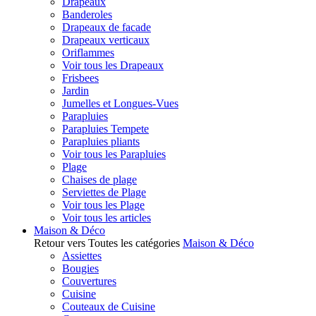
Drapeaux
Banderoles
Drapeaux de facade
Drapeaux verticaux
Oriflammes
Voir tous les Drapeaux
Frisbees
Jardin
Jumelles et Longues-Vues
Parapluies
Parapluies Tempete
Parapluies pliants
Voir tous les Parapluies
Plage
Chaises de plage
Serviettes de Plage
Voir tous les Plage
Voir tous les articles
Maison & Déco
Retour vers Toutes les catégories
Maison & Déco
Assiettes
Bougies
Couvertures
Cuisine
Couteaux de Cuisine