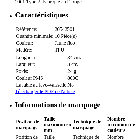
2001 Type 2. Fabriqué en Europe.
Caractéristiques
Référence:
20542501
Quantité minimale:
10 Pièce(s)
Couleur:
Jaune fluo
Matière:
TPU
Longueur:
34 cm.
Largueur:
3 cm.
Poids:
24 g.
Couleur PMS
803C
Lavable au lave–vaisselle
No
Télécharger le PDF de l'article
Informations de marquage
Taille
Nombre
Position de
Technique de
maximum en
maximum de
marquage
marquage
mm
couleurs
Position de
Taille
Technique de
Nombre