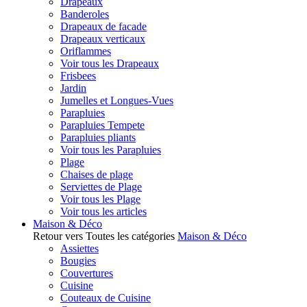
Drapeaux
Banderoles
Drapeaux de facade
Drapeaux verticaux
Oriflammes
Voir tous les Drapeaux
Frisbees
Jardin
Jumelles et Longues-Vues
Parapluies
Parapluies Tempete
Parapluies pliants
Voir tous les Parapluies
Plage
Chaises de plage
Serviettes de Plage
Voir tous les Plage
Voir tous les articles
Maison & Déco
Retour vers Toutes les catégories
Maison & Déco
Assiettes
Bougies
Couvertures
Cuisine
Couteaux de Cuisine