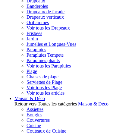
Drapeaux
Banderoles
Drapeaux de facade
Drapeaux verticaux
Oriflammes
Voir tous les Drapeaux
Frisbees
Jardin
Jumelles et Longues-Vues
Parapluies
Parapluies Tempete
Parapluies pliants
Voir tous les Parapluies
Plage
Chaises de plage
Serviettes de Plage
Voir tous les Plage
Voir tous les articles
Maison & Déco
Retour vers Toutes les catégories
Maison & Déco
Assiettes
Bougies
Couvertures
Cuisine
Couteaux de Cuisine