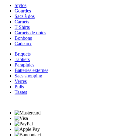
Stylos
Gourdes
Sacs à dos
Carnets
T-Shirts
Carnets de notes
Bonbons
Cadeaux
Briquets
Tabliers
Parapluies
Batteries externes
Sacs shopping
Verres
Pulls
Tasses