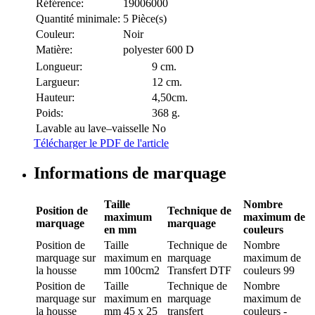
Référence:
19006000
Quantité minimale:
5 Pièce(s)
Couleur:
Noir
Matière:
polyester 600 D
Longueur:
9 cm.
Largueur:
12 cm.
Hauteur:
4,50cm.
Poids:
368 g.
Lavable au lave–vaisselle
No
Télécharger le PDF de l'article
Informations de marquage
Taille
Nombre
Position de
Technique de
maximum
maximum de
marquage
marquage
en mm
couleurs
Position de
Taille
Technique de
Nombre
marquage
sur
maximum en
marquage
maximum de
la housse
mm
100cm2
Transfert DTF
couleurs
99
Position de
Taille
Technique de
Nombre
marquage
sur
maximum en
marquage
maximum de
la housse
mm
45 x 25
transfert
couleurs
-