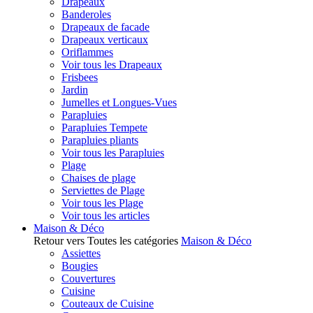
Drapeaux
Banderoles
Drapeaux de facade
Drapeaux verticaux
Oriflammes
Voir tous les Drapeaux
Frisbees
Jardin
Jumelles et Longues-Vues
Parapluies
Parapluies Tempete
Parapluies pliants
Voir tous les Parapluies
Plage
Chaises de plage
Serviettes de Plage
Voir tous les Plage
Voir tous les articles
Maison & Déco
Retour vers Toutes les catégories
Maison & Déco
Assiettes
Bougies
Couvertures
Cuisine
Couteaux de Cuisine