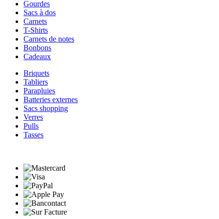
Gourdes
Sacs à dos
Carnets
T-Shirts
Carnets de notes
Bonbons
Cadeaux
Briquets
Tabliers
Parapluies
Batteries externes
Sacs shopping
Verres
Pulls
Tasses